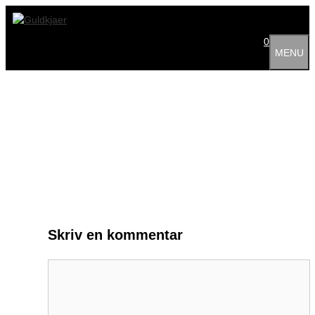
Hop
til
indhold
0
MENU
Skriv en kommentar
Kommentar