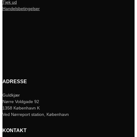
Tjek ud
Handelsbetingelser
ADRESSE
Guldkjær
Nørre Voldgade 92
1358 København K
Ved Nørreport station, København
KONTAKT