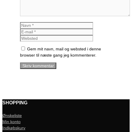
Navn
E-
mail
Websted
Gem mit navn, mail og websted i denne
browser til næste gang jeg kommenterer.
SHOPPING
Ønskeliste
Min konto
Indkøbskurv