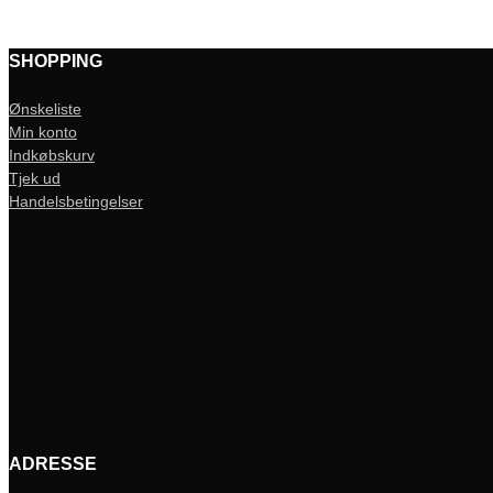
SHOPPING
Ønskeliste
Min konto
Indkøbskurv
Tjek ud
Handelsbetingelser
ADRESSE