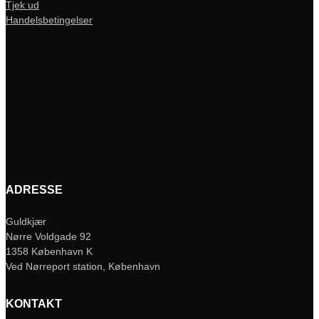
Tjek ud
Handelsbetingelser
ADRESSE
Guldkjær
Nørre Voldgade 92
1358 København K
Ved Nørreport station, København
KONTAKT