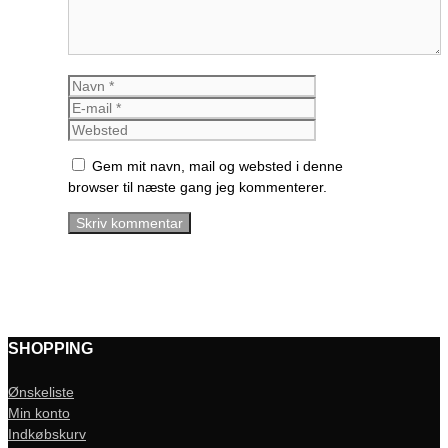
Navn
E-
mail
Websted
Gem mit navn, mail og websted i denne
browser til næste gang jeg kommenterer.
SHOPPING
Ønskeliste
Min konto
Indkøbskurv