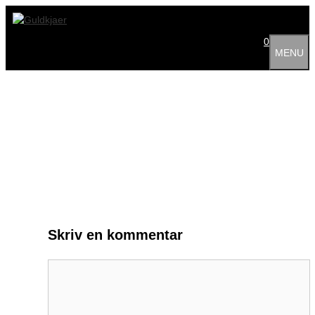
Hop
til
indhold
0
MENU
Skriv en kommentar
Kommentar