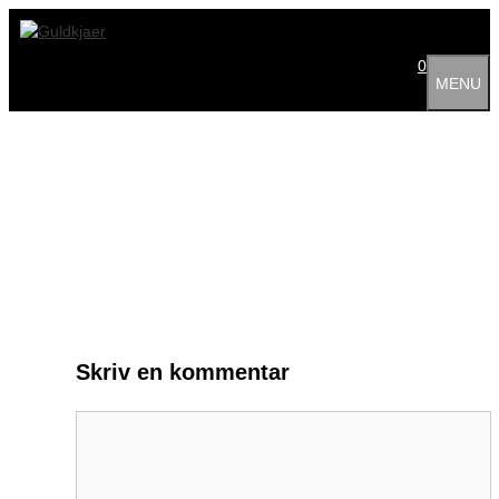
Hop
til
indhold
0
MENU
Skriv en kommentar
Kommentar