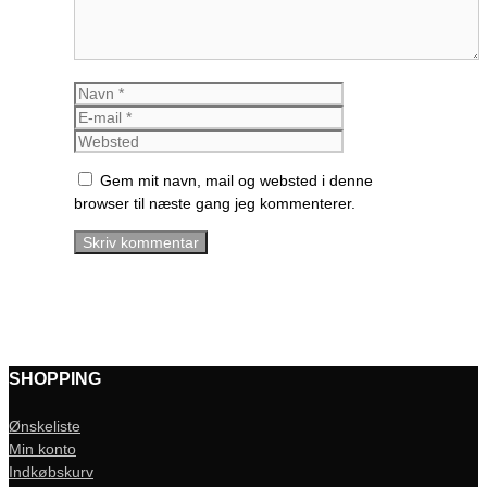
Navn
E-
mail
Websted
Gem mit navn, mail og websted i denne
browser til næste gang jeg kommenterer.
SHOPPING
Ønskeliste
Min konto
Indkøbskurv