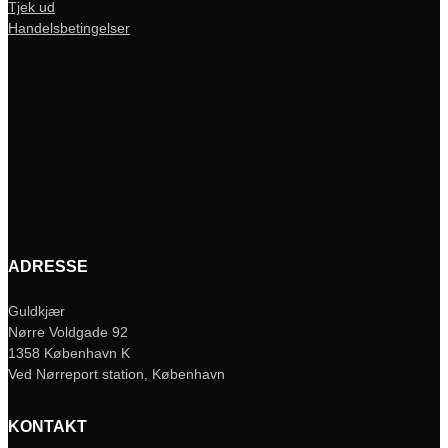
Tjek ud
Handelsbetingelser
ADRESSE
Guldkjær
Nørre Voldgade 92
1358 København K
Ved Nørreport station, København
KONTAKT