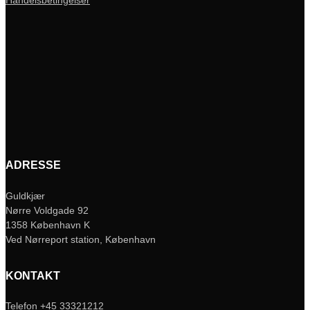
Handelsbetingelser
ADRESSE
Guldkjær
Nørre Voldgade 92
1358 København K
Ved Nørreport station, København
KONTAKT
Telefon +45 33321212