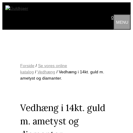
Hop
til
indhold
0
MENU
Forside
/
Se vores online
katalog
/
Vedhæng
/ Vedhæng i 14kt. guld m.
ametyst og diamanter.
Vedhæng i 14kt. guld
m. ametyst og