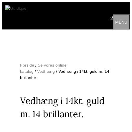
Hop
til
indhold
0
MENU
Forside
/
Se vores online
katalog
/
Vedhæng
/ Vedhæng i 14kt. guld m. 14
brillanter.
Vedhæng i 14kt. guld
m. 14 brillanter.