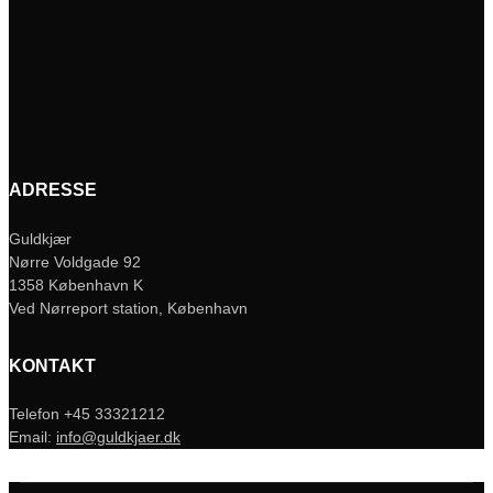
ADRESSE
Guldkjær
Nørre Voldgade 92
1358 København K
Ved Nørreport station, København
KONTAKT
Telefon +45 33321212
Email:
info@guldkjaer.dk