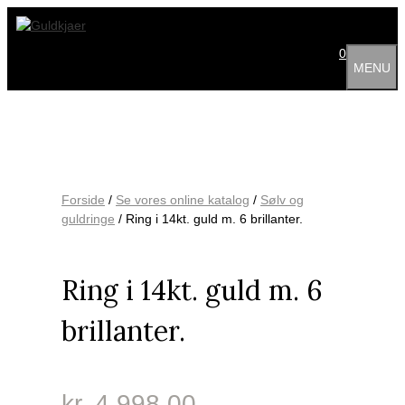
Hop
til
indhold
0
MENU
Forside
/
Se vores online katalog
/
Sølv og
guldringe
/ Ring i 14kt. guld m. 6 brillanter.
Ring i 14kt. guld m. 6
brillanter.
kr.
4,998.00