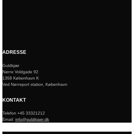
ADRESSE
Guldkjær
Nørre Voldgade 92
1358 København K
Ved Nørreport station, København
KONTAKT
Telefon +45 33321212
Email:
info@guldkjaer.dk