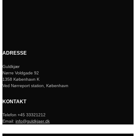
ADRESSE
Guldkjær
Nørre Voldgade 92
1358 København K
Ved Nørreport station, København
KONTAKT
Telefon +45 33321212
Email:
info@guldkjaer.dk