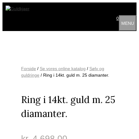
Hop
til
indhold
0
MENU
Forside
/
Se vores online katalog
/
Sølv og
guldringe
/ Ring i 14kt. guld m. 25 diamanter.
Ring i 14kt. guld m. 25
diamanter.
kr.
4,698.00