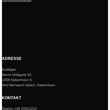
Handelsbetingelser
ADRESSE
Guldkjær
Nørre Voldgade 92
1358 København K
Ved Nørreport station, København
KONTAKT
Telefon +45 33321212