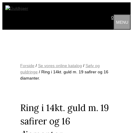
Hop
til
indhold
0
MENU
Forside
/
Se vores online katalog
/
Sølv og
guldringe
/ Ring i 14kt. guld m. 19 safirer og 16
diamanter.
Ring i 14kt. guld m. 19
safirer og 16