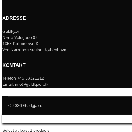
ADRESSE
Guldkjær
Nørre Voldgade 92
1358 København K
Ved Nørreport station, København
KONTAKT
Telefon +45 33321212
Email:
info@guldkjaer.dk
© 2026 Guldgjærd
Select at least 2 products