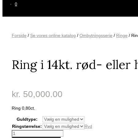
0
Forside
/
Se vores online katalog
/
Ombytningsserie
/
Ringe
/ Rin
Ring i 14kt. rød- eller 
kr.
50,000.00
Ring 0,80ct.
Guldtype
Ringstørrelse
Ryd
Ring