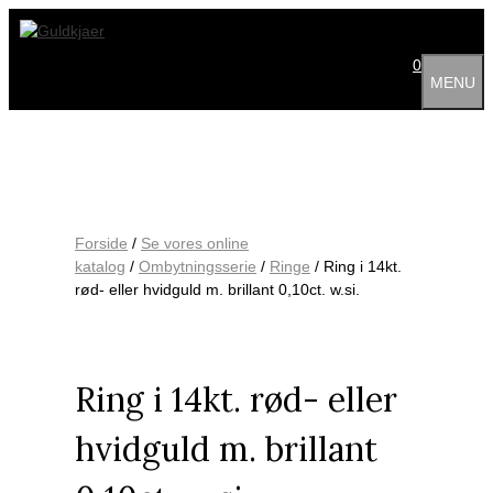
Hop
til
indhold
0
MENU
Forside
/
Se vores online
katalog
/
Ombytningsserie
/
Ringe
/ Ring i 14kt.
rød- eller hvidguld m. brillant 0,10ct. w.si.
Ring i 14kt. rød- eller
hvidguld m. brillant