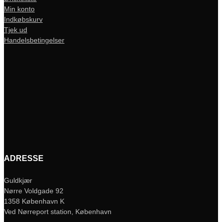
Min konto
Indkøbskurv
Tjek ud
Handelsbetingelser
ADRESSE
Guldkjær
Nørre Voldgade 92
1358 København K
Ved Nørreport station, København