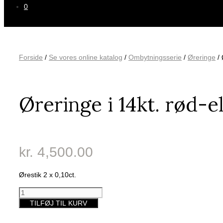
0
Forside
/
Se vores online katalog
/
Ombytningsserie
/
Øreringe
/ 
Øreringe i 14kt. rød-el
kr.
4,500.00
Ørestik 2 x 0,10ct.
Øreringe
i
TILFØJ TIL KURV
14kt.