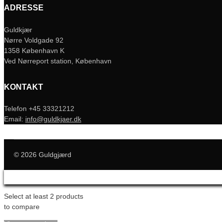
ADRESSE
Guldkjær
Nørre Voldgade 92
1358 København K
Ved Nørreport station, København
KONTAKT
Telefon +45 33321212
Email:
info@guldkjaer.dk
© 2026 Guldgjærd
Select at least 2 products
to compare