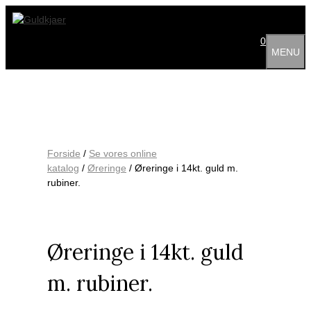
Hop
til
indhold
0
MENU
Forside
/
Se vores online
katalog
/
Øreringe
/ Øreringe i 14kt. guld m.
rubiner.
Øreringe i 14kt. guld
m. rubiner.