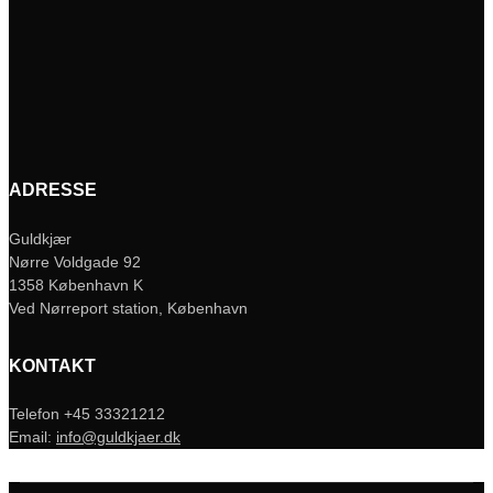
ADRESSE
Guldkjær
Nørre Voldgade 92
1358 København K
Ved Nørreport station, København
KONTAKT
Telefon +45 33321212
Email:
info@guldkjaer.dk