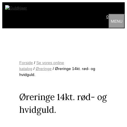
Hop
til
indhold
0
MENU
Forside
/
Se vores online
katalog
/
Øreringe
/ Øreringe 14kt. rød- og
hvidguld.
Øreringe 14kt. rød- og
hvidguld.