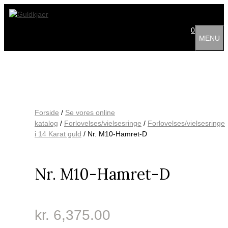
Hop
til
indhold
0
MENU
Forside
/
Se vores online
katalog
/
Forlovelses/vielsesringe
/
Forlovelses/vielsesringe
i 14 Karat guld
/ Nr. M10-Hamret-D
Nr. M10-Hamret-D
kr.
6,375.00