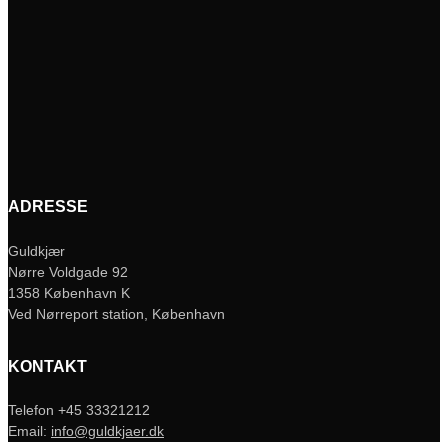
ADRESSE
Guldkjær
Nørre Voldgade 92
1358 København K
Ved Nørreport station, København
KONTAKT
Telefon +45 33321212
Email:
info@guldkjaer.dk