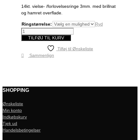
14kt. vielse- /forlovelsesringe 3mm. med brillnat
og hamret overflade.
Ringstørrelse
Ryd
Nr.
M10-
TILFØJ TIL KURV
Hamret-
Tilføj til Ønskeliste
D
Sammenlign
antal
SHOPPING
Ønskeliste
Min konto
Indkøbskurv
Tjek ud
Handelsbetingelser